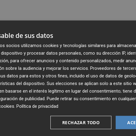
able de sus datos
os socios utilizamos cookies y tecnologías similares para almacena
dispositivo y procesar datos personales, como su dirección IP, iden
ción, para ofrecer anuncios y contenido personalizados, medir anun
n sobre la audiencia y mejorar los servicios.
Proveedores de tercer
s datos para estos y otros fines, incluido el uso de datos de geolo
rísticas del dispositivo. Sus elecciones se aplican solo a este sitio
 basarse en el interés legítimo en lugar del consentimiento; tiene 
guración de publicidad
. Puede retirar su consentimiento en cualqu
Recibe toda la actualidad de
cookies
.
Política de privacidad
Plaza Podcast en tu correo
RECHAZAR TODO
ACE