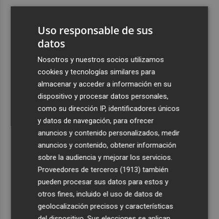
3
Aemet prevé peligro de incendios "muy alto" o
"extremo" en la mayor parte de la Península y Baleares
Uso responsable de sus
el día del eclipse
datos
4
Company: “Estamos comenzando a ver el equipo que
Nosotros y nuestros socios utilizamos
queremos ver en la Liga”
cookies y tecnologías similares para
5
Ocho helicópteros, un avión y más de 100 brigadas se
almacenar y acceder a información en su
movilizan en Moratalla por un incendio forestal
dispositivo y procesar datos personales,
como su dirección IP, identificadores únicos
y datos de navegación, para ofrecer
anuncios y contenido personalizados, medir
anuncios y contenido, obtener información
sobre la audiencia y mejorar los servicios.
Recibe toda la actualidad de
Proveedores de terceros (1913)
también
Plaza Podcast en tu correo
pueden procesar sus datos para estos y
otros fines, incluido el uso de datos de
Quiero suscribirme
geolocalización precisos y características
del dispositivo. Sus elecciones se aplican