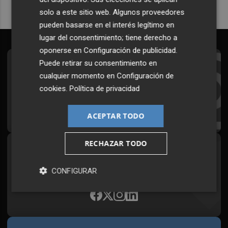
solo a este sitio web. Algunos proveedores
pueden basarse en el interés legítimo en
lugar del consentimiento; tiene derecho a
oponerse en
Configuración de publicidad
.
Puede retirar su consentimiento en
Suscríbete al Boletín
cualquier momento en
Configuración de
Todos los días a primera hora en tu email
cookies
.
Política de privacidad
¡Quiero suscribirme!
ACEPTAR TODO
RECHAZAR TODO
Síguenos en redes
Plaza Podcast, desde cualquier medio
CONFIGURAR