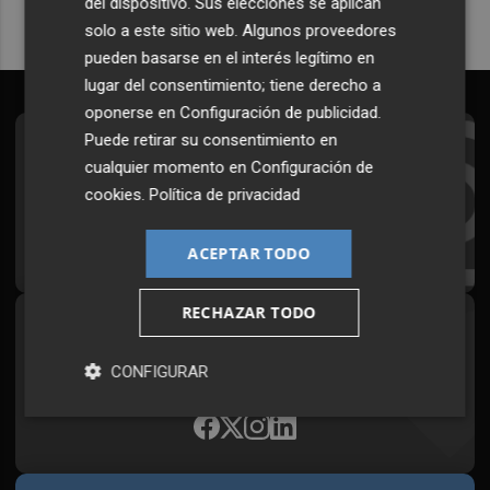
del dispositivo. Sus elecciones se aplican
solo a este sitio web. Algunos proveedores
pueden basarse en el interés legítimo en
lugar del consentimiento; tiene derecho a
oponerse en
Configuración de publicidad
.
Puede retirar su consentimiento en
Suscríbete al Boletín
cualquier momento en
Configuración de
Todos los días a primera hora en tu email
cookies
.
Política de privacidad
¡Quiero suscribirme!
ACEPTAR TODO
RECHAZAR TODO
Síguenos en redes
CONFIGURAR
Plaza Podcast, desde cualquier medio