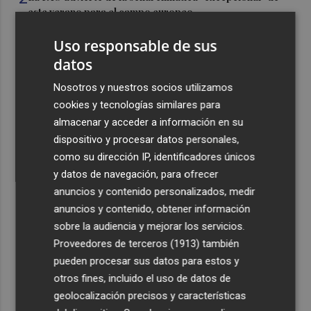
este verano para el campo europeo
3
El cambio climático apuntala un calor que revela la
Uso responsable de sus
vulnerabilidad de la cosecha europea
datos
4
Alcaraz se acerca a los ocho meses sin ganar un título
Nosotros y nuestros socios utilizamos
que pasó entre julio de 2023 y marzo de 2024
cookies y tecnologías similares para
5
El CACV destaca la "credibilidad alcanzada" y la
almacenar y acceder a información en su
creación de nuevas cátedras en su primer mandato
dispositivo y procesar datos personales,
como su dirección IP, identificadores únicos
y datos de navegación, para ofrecer
anuncios y contenido personalizados, medir
anuncios y contenido, obtener información
sobre la audiencia y mejorar los servicios.
Recibe toda la actualidad de
Proveedores de terceros (1913)
también
Plaza Podcast en tu correo
pueden procesar sus datos para estos y
otros fines, incluido el uso de datos de
Quiero suscribirme
geolocalización precisos y características