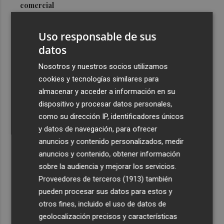
comercial
3
Los incendios de Sierra Engarcerán y Culla evolucionan
Uso responsable de sus
positivamente pero Tírig pasa a situación 2 del PEIF
datos
4
Luz verde a una inversión de casi 50.000 euros para
renovar las dos pistas deportivas de Abenarabi en
Nosotros y nuestros socios utilizamos
Murcia
cookies y tecnologías similares para
almacenar y acceder a información en su
5
Las cuatro playas de la Región acreditadas con el
dispositivo y procesar datos personales,
máximo nivel de accesibilidad están en Cartagena
como su dirección IP, identificadores únicos
y datos de navegación, para ofrecer
anuncios y contenido personalizados, medir
anuncios y contenido, obtener información
sobre la audiencia y mejorar los servicios.
Recibe toda la actualidad de
Proveedores de terceros (1913)
también
Plaza Podcast en tu correo
pueden procesar sus datos para estos y
otros fines, incluido el uso de datos de
Quiero suscribirme
geolocalización precisos y características