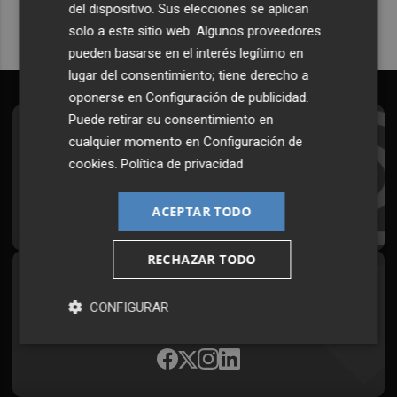
del dispositivo. Sus elecciones se aplican
solo a este sitio web. Algunos proveedores
pueden basarse en el interés legítimo en
lugar del consentimiento; tiene derecho a
oponerse en
Configuración de publicidad
.
Puede retirar su consentimiento en
Suscríbete al Boletín
cualquier momento en
Configuración de
cookies
.
Política de privacidad
Todos los días a primera hora en tu email
¡Quiero suscribirme!
ACEPTAR TODO
RECHAZAR TODO
Síguenos en redes
CONFIGURAR
Plaza Podcast, desde cualquier medio