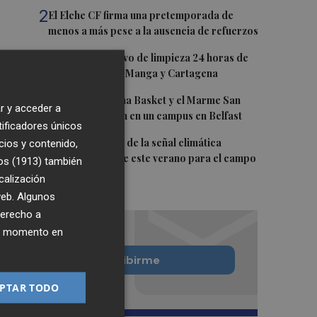
2
El Elche CF firma una pretemporada de
menos a más pese a la ausencia de refuerzos
3
Así es el operativo de limpieza 24 horas de
las playas de La Manga y Cartagena
4
Chicas del Molina Basket y el Marme San
r y acceder a
Javier participan en un campus en Belfast
tificadores únicos
5
La FAO advierte de la señal climática
cios y contenido,
"excepcional" de este verano para el campo
os (1913)
también
europeo
calización
 web. Algunos
derecho a
ier momento en
Quiero suscribirme
PTAR TODO