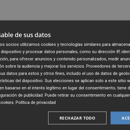
able de sus datos
os socios utilizamos cookies y tecnologías similares para almacena
dispositivo y procesar datos personales, como su dirección IP, iden
ción, para ofrecer anuncios y contenido personalizados, medir anun
n sobre la audiencia y mejorar los servicios.
Proveedores de tercer
s datos para estos y otros fines, incluido el uso de datos de geolo
rísticas del dispositivo. Sus elecciones se aplican solo a este sitio
 basarse en el interés legítimo en lugar del consentimiento; tiene 
guración de publicidad
. Puede retirar su consentimiento en cualqu
Recibe toda la actualidad de
cookies
.
Política de privacidad
Plaza Podcast en tu correo
RECHAZAR TODO
ACE