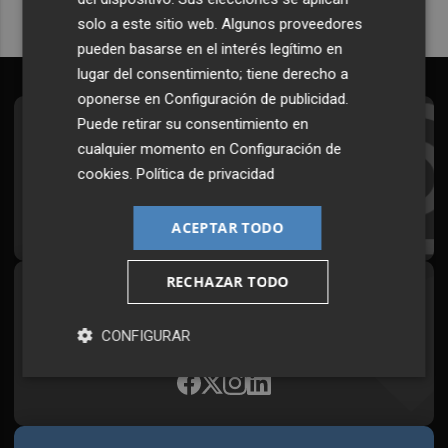
solo a este sitio web. Algunos proveedores
pueden basarse en el interés legítimo en
lugar del consentimiento; tiene derecho a
oponerse en
Configuración de publicidad
.
Puede retirar su consentimiento en
Suscríbete al Boletín
cualquier momento en
Configuración de
Todos los días a primera hora en tu email
cookies
.
Política de privacidad
¡Quiero suscribirme!
ACEPTAR TODO
RECHAZAR TODO
Síguenos en redes
Plaza Podcast, desde cualquier medio
CONFIGURAR