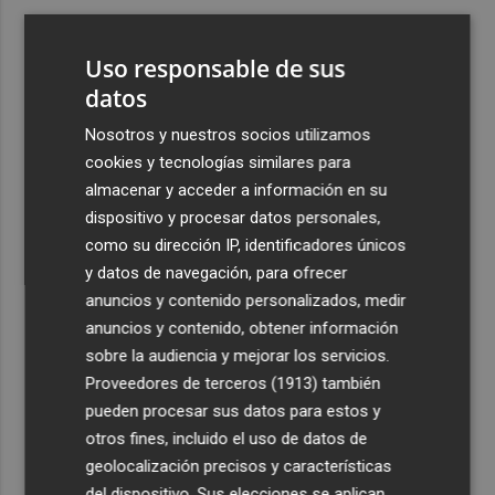
3
Aemet prevé peligro de incendios "muy alto" o
"extremo" en la mayor parte de la Península y Baleares
Uso responsable de sus
el día del eclipse
datos
4
Company: “Estamos comenzando a ver el equipo que
Nosotros y nuestros socios utilizamos
queremos ver en la Liga”
cookies y tecnologías similares para
5
Ocho helicópteros, un avión y más de 100 brigadas se
almacenar y acceder a información en su
movilizan en Moratalla por un incendio forestal
dispositivo y procesar datos personales,
como su dirección IP, identificadores únicos
y datos de navegación, para ofrecer
anuncios y contenido personalizados, medir
anuncios y contenido, obtener información
sobre la audiencia y mejorar los servicios.
Recibe toda la actualidad de
Proveedores de terceros (1913)
también
Plaza Podcast en tu correo
pueden procesar sus datos para estos y
otros fines, incluido el uso de datos de
Quiero suscribirme
geolocalización precisos y características
del dispositivo. Sus elecciones se aplican