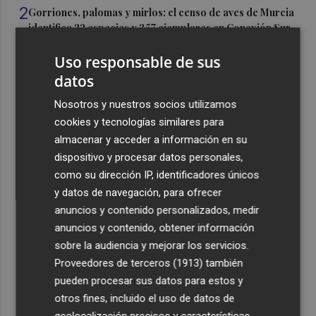
2
Gorriones, palomas y mirlos: el censo de aves de Murcia
identifica 22 especies y 357 ejemplares en Conexión Sur
3
El Hércules CF encara la quinta semana de preparación
Uso responsable de sus
con pruebas exigentes el fin de semana
datos
4
Murcia inicia el repintado de señales en Patiño, San Pío
Nosotros y nuestros socios utilizamos
X, Santiago el Mayor, La Murta, Valladolises, Cañada
cookies y tecnologías similares para
Hermosa y Cañadas de San Pedro
almacenar y acceder a información en su
5
Mariano García, López Nicolás y Bermúdez disputarán
dispositivo y procesar datos personales,
el Europeo en Birmingham el viernes y el sábado
como su dirección IP, identificadores únicos
y datos de navegación, para ofrecer
anuncios y contenido personalizados, medir
anuncios y contenido, obtener información
sobre la audiencia y mejorar los servicios.
Proveedores de terceros (1913)
también
Recibe toda la actualidad de
pueden procesar sus datos para estos y
Plaza Podcast en tu correo
otros fines, incluido el uso de datos de
geolocalización precisos y características