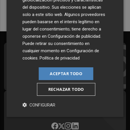
Quiero suscribirme
del dispositivo. Sus elecciones se aplican
solo a este sitio web. Algunos proveedores
pueden basarse en el interés legítimo en
lugar del consentimiento; tiene derecho a
oponerse en
Configuración de publicidad
.
Puede retirar su consentimiento en
cualquier momento en
Configuración de
Suscríbete al Boletín
cookies
.
Política de privacidad
Todos los días a primera hora en tu email
ACEPTAR TODO
¡Quiero suscribirme!
RECHAZAR TODO
Síguenos en redes
CONFIGURAR
Plaza Podcast, desde cualquier medio