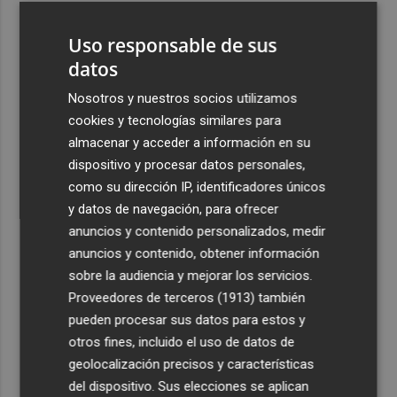
3
La Región de Murcia celebra la Semana de la Juventud
Uso responsable de sus
con cinco días de actividades
datos
4
La Todolella recibe 340.000 euros del Consell para
reabrir la ermita de Sant Cristòfol tras su cierre en 2021
Nosotros y nuestros socios utilizamos
cookies y tecnologías similares para
5
El Xixo Xixero llena de tradición y ambiente la Playa
almacenar y acceder a información en su
Casablanca de Almenara
dispositivo y procesar datos personales,
como su dirección IP, identificadores únicos
y datos de navegación, para ofrecer
anuncios y contenido personalizados, medir
anuncios y contenido, obtener información
Recibe toda la actualidad de
sobre la audiencia y mejorar los servicios.
Proveedores de terceros (1913)
también
Plaza Podcast en tu correo
pueden procesar sus datos para estos y
Quiero suscribirme
otros fines, incluido el uso de datos de
geolocalización precisos y características
del dispositivo. Sus elecciones se aplican