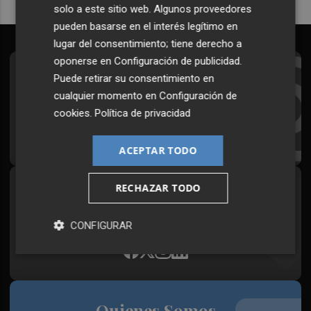
solo a este sitio web. Algunos proveedores
pueden basarse en el interés legítimo en
lugar del consentimiento; tiene derecho a
oponerse en
Configuración de publicidad
.
Suscríbete al Boletín
Puede retirar su consentimiento en
cualquier momento en
Configuración de
Todos los días a primera hora en tu email
cookies
.
Política de privacidad
¡Quiero suscribirme!
ACEPTAR TODO
RECHAZAR TODO
Síguenos en redes
Plaza Podcast, desde cualquier medio
CONFIGURAR
Quienes Somos