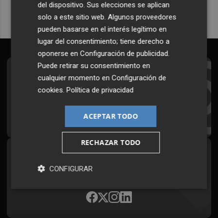
del dispositivo. Sus elecciones se aplican
solo a este sitio web. Algunos proveedores
pueden basarse en el interés legítimo en
lugar del consentimiento; tiene derecho a
oponerse en
Configuración de publicidad
.
Puede retirar su consentimiento en
Suscríbete al Boletín
cualquier momento en
Configuración de
cookies
.
Política de privacidad
Todos los días a primera hora en tu email
¡Quiero suscribirme!
ACEPTAR TODO
RECHAZAR TODO
Síguenos en redes
CONFIGURAR
Plaza Podcast, desde cualquier medio