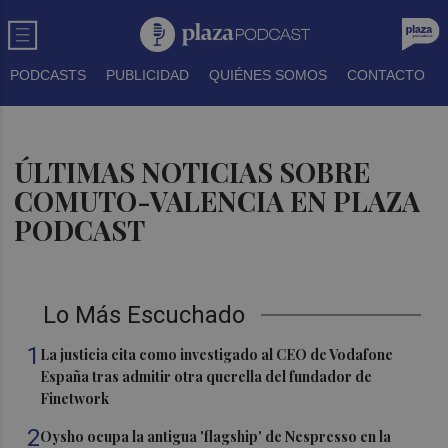
PODCASTS
PUBLICIDAD
QUIÉNES SOMOS
CONTACTO
ÚLTIMAS NOTICIAS SOBRE
COMUTO-VALENCIA EN PLAZA
PODCAST
Lo Más Escuchado
1
La justicia cita como investigado al CEO de Vodafone
España tras admitir otra querella del fundador de
Finetwork
2
Oysho ocupa la antigua 'flagship' de Nespresso en la