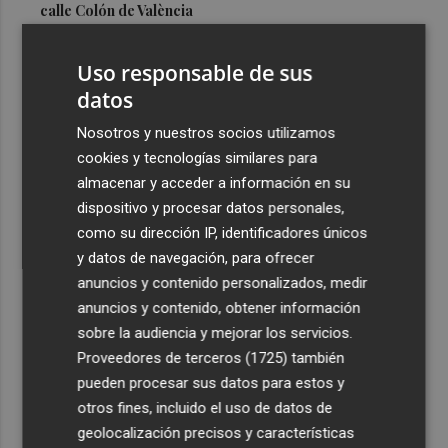
calle Colón de València
3
El Hospital del Vinalopó se consolida como referente en
Uso responsable de sus
la atención al nacimiento
datos
4
El proyecto 'Gramola' evalúa estrategias sostenibles
para reducir las alteraciones internas de la granada
Nosotros y nuestros socios utilizamos
mollar de Elche
cookies y tecnologías similares para
almacenar y acceder a información en su
5
El talento murciano conquista Cimeria: Dagnino ilustra
dispositivo y procesar datos personales,
'Aguas peligrosas' de Conan el Bárbaro
como su dirección IP, identificadores únicos
y datos de navegación, para ofrecer
anuncios y contenido personalizados, medir
anuncios y contenido, obtener información
sobre la audiencia y mejorar los servicios.
Recibe toda la actualidad de
Proveedores de terceros (1725)
también
Plaza Podcast en tu correo
pueden procesar sus datos para estos y
otros fines, incluido el uso de datos de
Quiero suscribirme
geolocalización precisos y características