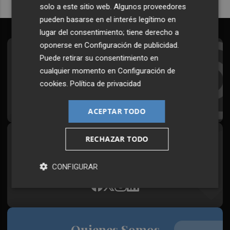
solo a este sitio web. Algunos proveedores
pueden basarse en el interés legítimo en
lugar del consentimiento; tiene derecho a
oponerse en
Configuración de publicidad
.
Suscríbete al Boletín
Puede retirar su consentimiento en
cualquier momento en
Configuración de
Todos los días a primera hora en tu email
cookies
.
Política de privacidad
¡Quiero suscribirme!
ACEPTAR TODO
RECHAZAR TODO
Síguenos en redes
Plaza Podcast, desde cualquier medio
CONFIGURAR
Quienes Somos