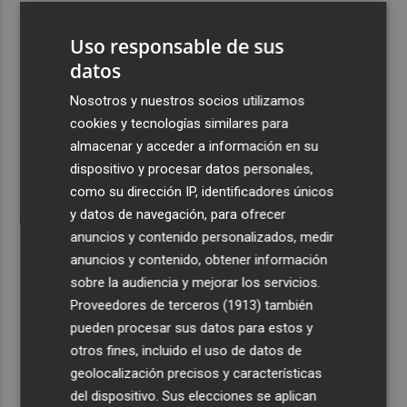
3
Pepelu: "Hasta la expulsión hemos trabajado como
Uso responsable de sus
hemos entrenado"
datos
4
Controlado el incendio en Sierra Engarcerán (Castellón)
Nosotros y nuestros socios utilizamos
cookies y tecnologías similares para
5
La capacidad de los modelos de IA para burlar la
almacenar y acceder a información en su
seguridad alarma a gobiernos y empresas
dispositivo y procesar datos personales,
como su dirección IP, identificadores únicos
y datos de navegación, para ofrecer
anuncios y contenido personalizados, medir
anuncios y contenido, obtener información
Recibe toda la actualidad de
sobre la audiencia y mejorar los servicios.
Proveedores de terceros (1913)
también
Plaza Podcast en tu correo
pueden procesar sus datos para estos y
Quiero suscribirme
otros fines, incluido el uso de datos de
geolocalización precisos y características
del dispositivo. Sus elecciones se aplican