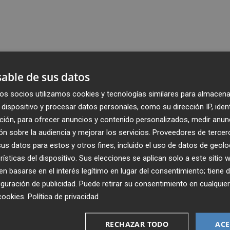
able de sus datos
os socios utilizamos cookies y tecnologías similares para almacena
dispositivo y procesar datos personales, como su dirección IP, iden
ción, para ofrecer anuncios y contenido personalizados, medir anun
n sobre la audiencia y mejorar los servicios.
Proveedores de tercer
s datos para estos y otros fines, incluido el uso de datos de geolo
rísticas del dispositivo. Sus elecciones se aplican solo a este sitio
 basarse en el interés legítimo en lugar del consentimiento; tiene 
guración de publicidad
. Puede retirar su consentimiento en cualqu
cookies
.
Política de privacidad
Recibe toda la actualidad de
Plaza Podcast en tu correo
RECHAZAR TODO
ACE