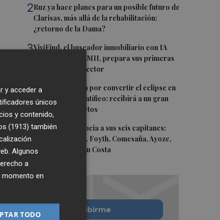
2
Ruz ya hace planes para un posible futuro de
Clarisas, más allá de la rehabilitación:
¿retorno de la Dama?
3
ViviFind, el buscador inmobiliario con IA
surgido del PCUMH, prepara sus primeras
alianzas con el sector
4
Castelló apuesta por convertir el eclipse en
r y acceder a
un referente científico: recibirá a un gran
tificadores únicos
equipo de expertos
cios y contenido,
os (1913)
5
también
El Villarreal anuncia a sus seis capitanes:
calización
Gerard Moreno, Foyth, Comesaña, Ayoze,
Cardona y Logan Costa
 web. Algunos
derecho a
ier momento en
Quiero suscribirme
PTAR TODO