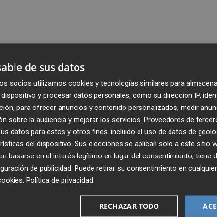
able de sus datos
os socios utilizamos cookies y tecnologías similares para almacena
dispositivo y procesar datos personales, como su dirección IP, iden
ción, para ofrecer anuncios y contenido personalizados, medir anun
n sobre la audiencia y mejorar los servicios.
Proveedores de tercer
s datos para estos y otros fines, incluido el uso de datos de geolo
rísticas del dispositivo. Sus elecciones se aplican solo a este sitio
 basarse en el interés legítimo en lugar del consentimiento; tiene 
guración de publicidad
. Puede retirar su consentimiento en cualqu
cookies
.
Política de privacidad
Recibe toda la actualidad de
Plaza Podcast en tu correo
RECHAZAR TODO
ACE