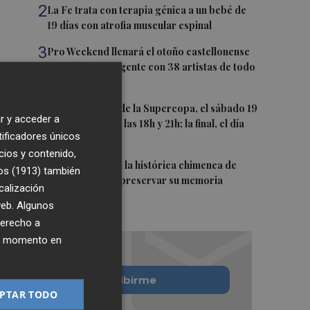
2
La Fe trata con terapia génica a un bebé de
19 días con atrofia muscular espinal
3
Pro Weekend llenará el otoño castellonense
de música emergente con 38 artistas de todo
el mundo
4
Las semifinales de la Supercopa, el sábado 19
r y acceder a
de septiembre a las 18h y 21h; la final, el día
tificadores únicos
20 a las 19h
cios y contenido,
5
Murcia restaura la histórica chimenea de
os (1913)
también
Algezares para preservar su memoria
calización
industrial
 web. Algunos
derecho a
ier momento en
Quiero suscribirme
PTAR TODO