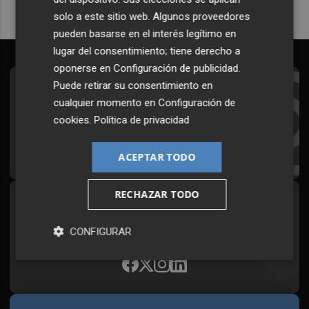
solo a este sitio web. Algunos proveedores
pueden basarse en el interés legítimo en
lugar del consentimiento; tiene derecho a
oponerse en
Configuración de publicidad
.
Puede retirar su consentimiento en
Suscríbete al Boletín
cualquier momento en
Configuración de
Todos los días a primera hora en tu email
cookies
.
Política de privacidad
¡Quiero suscribirme!
ACEPTAR TODO
RECHAZAR TODO
Síguenos en redes
Plaza Podcast, desde cualquier medio
CONFIGURAR