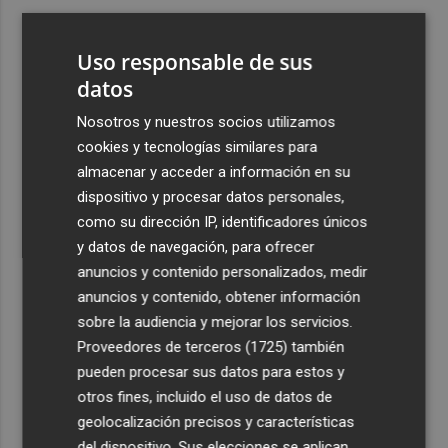
3
Las nuevas rutas y el turismo espolean el aeropuerto de
Castellón: alcanza en julio el mejor resultado mensual de
Uso responsable de sus
pasajeros de su historia
datos
4
La Diputación inicia la trámites de licitación para la
Nosotros y nuestros socios utilizamos
explotación del balneario de Benassal
cookies y tecnologías similares para
5
La geolocalización llega a la huerta y el campo de
almacenar y acceder a información en su
Murcia para agilizar la respuesta ante emergencias
dispositivo y procesar datos personales,
como su dirección IP, identificadores únicos
y datos de navegación, para ofrecer
anuncios y contenido personalizados, medir
anuncios y contenido, obtener información
sobre la audiencia y mejorar los servicios.
Recibe toda la actualidad de
Proveedores de terceros (1725)
también
Plaza Podcast en tu correo
pueden procesar sus datos para estos y
otros fines, incluido el uso de datos de
Quiero suscribirme
geolocalización precisos y características
del dispositivo. Sus elecciones se aplican