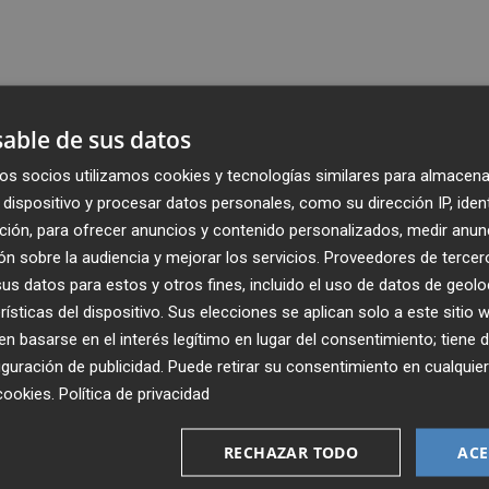
able de sus datos
os socios utilizamos cookies y tecnologías similares para almacena
dispositivo y procesar datos personales, como su dirección IP, iden
ción, para ofrecer anuncios y contenido personalizados, medir anun
n sobre la audiencia y mejorar los servicios.
Proveedores de tercer
s datos para estos y otros fines, incluido el uso de datos de geolo
rísticas del dispositivo. Sus elecciones se aplican solo a este sitio
 basarse en el interés legítimo en lugar del consentimiento; tiene 
guración de publicidad
. Puede retirar su consentimiento en cualqu
Recibe toda la actualidad de
cookies
.
Política de privacidad
Plaza Podcast en tu correo
RECHAZAR TODO
ACE