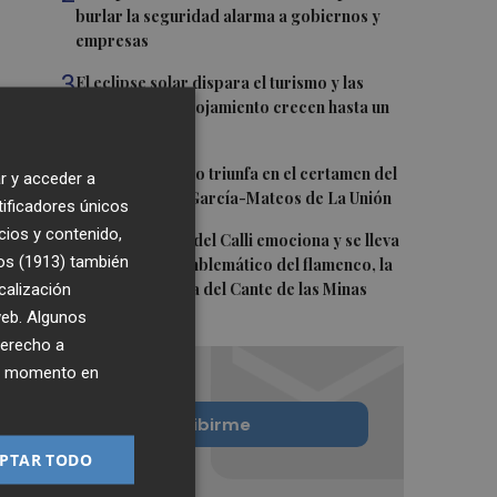
burlar la seguridad alarma a gobiernos y
empresas
3
El eclipse solar dispara el turismo y las
búsquedas de alojamiento crecen hasta un
500%
4
El cubano Papillo triunfa en el certamen del
r y acceder a
Trovo Pascual García-Mateos de La Unión
tificadores únicos
cios y contenido,
5
El cantaor Rafa del Calli emociona y se lleva
os (1913)
también
el trofeo más emblemático del flamenco, la
calización
Lámpara Minera del Cante de las Minas
 web. Algunos
derecho a
ier momento en
Quiero suscribirme
PTAR TODO