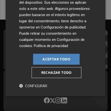
del dispositivo. Sus elecciones se aplican
solo a este sitio web. Algunos proveedores
pueden basarse en el interés legítimo en
lugar del consentimiento; tiene derecho a
oponerse en
Configuración de publicidad
.
Puede retirar su consentimiento en
Suscríbete al Boletín
cualquier momento en
Configuración de
cookies
.
Política de privacidad
Todos los días a primera hora en tu email
¡Quiero suscribirme!
ACEPTAR TODO
RECHAZAR TODO
Síguenos en redes
CONFIGURAR
Plaza Podcast, desde cualquier medio