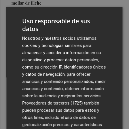
mollar de Elche
3
María Escarmiento se suma a El Kanka en el cartel del
Uso responsable de sus
festival Epicentro de Mula
datos
4
UPCT Makers culmina con éxito un catamarán para
monitorizar el Mar Menor y ya prepara un dron
Nosotros y nuestros socios utilizamos
submarino autónomo
cookies y tecnologías similares para
almacenar y acceder a información en su
5
Una batea clochinera se hunde y otra sufre daños en un
dispositivo y procesar datos personales,
incidente con un buque en el puerto de Valencia
como su dirección IP, identificadores únicos
y datos de navegación, para ofrecer
anuncios y contenido personalizados, medir
anuncios y contenido, obtener información
sobre la audiencia y mejorar los servicios.
Recibe toda la actualidad de
Proveedores de terceros (1725)
también
Plaza Podcast en tu correo
pueden procesar sus datos para estos y
otros fines, incluido el uso de datos de
Quiero suscribirme
geolocalización precisos y características