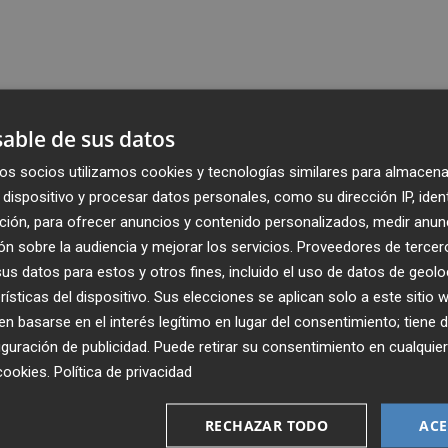
able de sus datos
os socios utilizamos cookies y tecnologías similares para almacena
dispositivo y procesar datos personales, como su dirección IP, iden
ción, para ofrecer anuncios y contenido personalizados, medir anun
n sobre la audiencia y mejorar los servicios.
Proveedores de tercer
s datos para estos y otros fines, incluido el uso de datos de geolo
rísticas del dispositivo. Sus elecciones se aplican solo a este sitio
 basarse en el interés legítimo en lugar del consentimiento; tiene 
guración de publicidad
. Puede retirar su consentimiento en cualqu
cookies
.
Política de privacidad
Recibe toda la actualidad de
Plaza Podcast en tu correo
RECHAZAR TODO
ACE