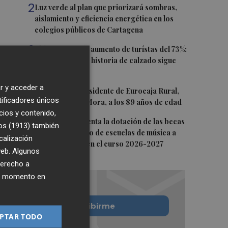
2
Luz verde al plan que priorizará sombras,
aislamiento y eficiencia energética en los
colegios públicos de Cartagena
3
Elda registra un aumento de turístas del 73%:
las compras y la historia de calzado sigue
tirando
r y acceder a
4
Fallece el expresidente de Eurocaja Rural,
tificadores únicos
Andrés Gómez Mora, a los 89 años de edad
cios y contenido,
5
CaixaBank aumenta la dotación de las becas
os (1913)
también
para el alumnado de escuelas de música a
calización
275.000 euros en el curso 2026-2027
 web. Algunos
derecho a
ier momento en
Quiero suscribirme
PTAR TODO