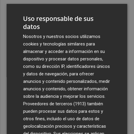
3
El BOE publica la oferta de plazas de Formación
Sanitaria Especializada para 2027, con 12.850 y un 4%
Uso responsable de sus
más que el año pasado
datos
4
Pirotecnia Vulcano investiga el incidente del Castell de
Nosotros y nuestros socios utilizamos
l'Olla de Altea y lamenta que causara 27 heridos
cookies y tecnologías similares para
5
Reggaeton Millennial Fest cierra su edición en Sant Joan
almacenar y acceder a información en su
con miles de asistentes y 20 horas de música
dispositivo y procesar datos personales,
como su dirección IP, identificadores únicos
y datos de navegación, para ofrecer
anuncios y contenido personalizados, medir
anuncios y contenido, obtener información
sobre la audiencia y mejorar los servicios.
Recibe toda la actualidad de
Proveedores de terceros (1913)
también
Plaza Podcast en tu correo
pueden procesar sus datos para estos y
otros fines, incluido el uso de datos de
Quiero suscribirme
geolocalización precisos y características
del dispositivo. Sus elecciones se aplican