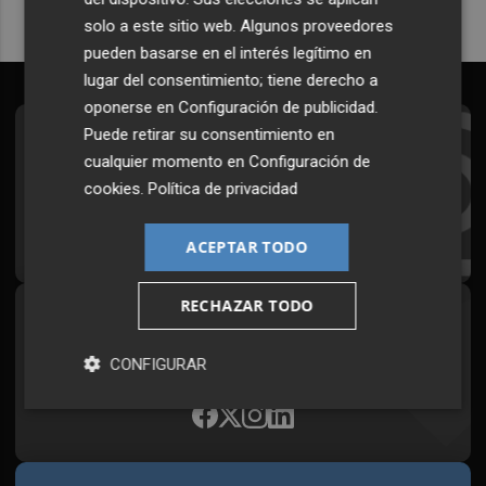
solo a este sitio web. Algunos proveedores
pueden basarse en el interés legítimo en
lugar del consentimiento; tiene derecho a
oponerse en
Configuración de publicidad
.
Puede retirar su consentimiento en
Suscríbete al Boletín
cualquier momento en
Configuración de
Todos los días a primera hora en tu email
cookies
.
Política de privacidad
¡Quiero suscribirme!
ACEPTAR TODO
RECHAZAR TODO
Síguenos en redes
Plaza Podcast, desde cualquier medio
CONFIGURAR