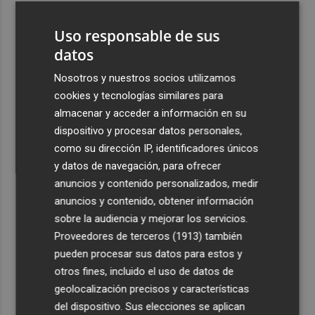
3
El CACV destaca la "credibilidad alcanzada" y la
Uso responsable de sus
creación de nuevas cátedras en su primer mandato
datos
4
Diakhaby: “La afición debe estar más unida con el club y
con nosotros”
Nosotros y nuestros socios utilizamos
cookies y tecnologías similares para
5
Pepelu: "Hasta la expulsión hemos trabajado como
almacenar y acceder a información en su
hemos entrenado"
dispositivo y procesar datos personales,
como su dirección IP, identificadores únicos
y datos de navegación, para ofrecer
anuncios y contenido personalizados, medir
anuncios y contenido, obtener información
Recibe toda la actualidad de
sobre la audiencia y mejorar los servicios.
Proveedores de terceros (1913)
también
Plaza Podcast en tu correo
pueden procesar sus datos para estos y
Quiero suscribirme
otros fines, incluido el uso de datos de
geolocalización precisos y características
del dispositivo. Sus elecciones se aplican