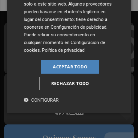
solo a este sitio web. Algunos proveedores
pueden basarse en el interés legítimo en
lugar del consentimiento; tiene derecho a
oponerse en
Configuración de publicidad
.
Suscríbete al Boletín
Puede retirar su consentimiento en
cualquier momento en
Configuración de
Todos los días a primera hora en tu email
cookies
.
Política de privacidad
¡Quiero suscribirme!
ACEPTAR TODO
RECHAZAR TODO
Síguenos en redes
Plaza Podcast, desde cualquier medio
CONFIGURAR
Quienes Somos