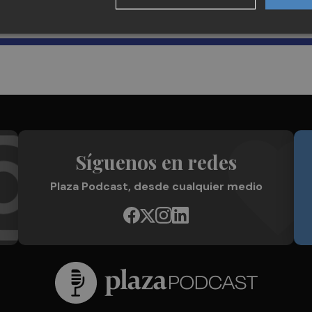
Plaza Podcast en tu correo
Síguenos en redes
Plaza Podcast, desde cualquier medio