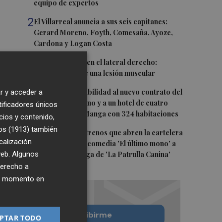
equipo de expertos
2
El Villarreal anuncia a sus seis capitanes:
Gerard Moreno, Foyth, Comesaña, Ayoze,
Cardona y Logan Costa
3
Más problemas en el lateral derecho:
Monferrer sufre una lesión muscular
4
San Javier da viabilidad al nuevo contrato del
r y acceder a
transporte urbano y a un hotel de cuatro
tificadores únicos
estrellas en La Manga con 324 habitaciones
cios y contenido,
os (1913)
también
5
Estos son los estrenos que abren la cartelera
calización
en agosto: de la comedia 'El último mono' a
 web. Algunos
una nueva entrega de 'La Patrulla Canina'
derecho a
ier momento en
Quiero suscribirme
PTAR TODO