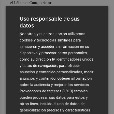
el Léleman Conqueridor
3
Vila-real proyecta una inversión de 7 millones en un
Uso responsable de sus
nuevo espacio deportivo: un complejo con pista de
atletismo y ciclismo
datos
4
Los 140 controles de la Policía Local en Lorca se saldan
Nosotros y nuestros socios utilizamos
con seis detenidos
cookies y tecnologías similares para
almacenar y acceder a información en su
5
El programa 'Santomera Florece' forma e impulsa la
dispositivo y procesar datos personales,
inserción laboral de diez personas desempleadas
como su dirección IP, identificadores únicos
y datos de navegación, para ofrecer
anuncios y contenido personalizados, medir
anuncios y contenido, obtener información
sobre la audiencia y mejorar los servicios.
Recibe toda la actualidad de
Proveedores de terceros (1913)
también
Plaza Podcast en tu correo
pueden procesar sus datos para estos y
otros fines, incluido el uso de datos de
Quiero suscribirme
geolocalización precisos y características