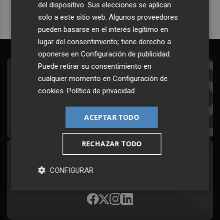
del dispositivo. Sus elecciones se aplican
solo a este sitio web. Algunos proveedores
pueden basarse en el interés legítimo en
lugar del consentimiento; tiene derecho a
oponerse en
Configuración de publicidad
.
Puede retirar su consentimiento en
Suscríbete al Boletín
cualquier momento en
Configuración de
cookies
.
Política de privacidad
Todos los días a primera hora en tu email
¡Quiero suscribirme!
ACEPTAR TODO
RECHAZAR TODO
Síguenos en redes
CONFIGURAR
Plaza Podcast, desde cualquier medio