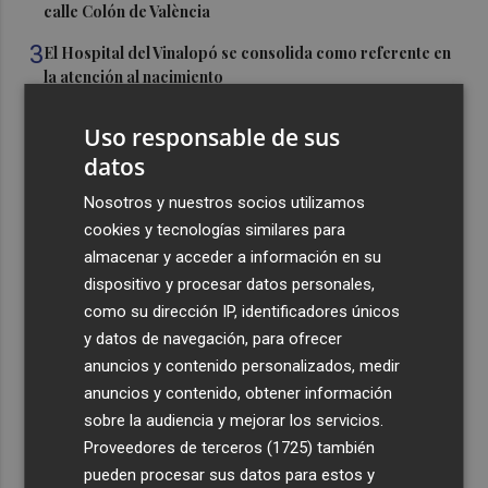
calle Colón de València
3
El Hospital del Vinalopó se consolida como referente en
la atención al nacimiento
4
El proyecto 'Gramola' evalúa estrategias sostenibles
Uso responsable de sus
para reducir las alteraciones internas de la granada
datos
mollar de Elche
Nosotros y nuestros socios utilizamos
5
El talento murciano conquista Cimeria: Dagnino ilustra
cookies y tecnologías similares para
'Aguas peligrosas' de Conan el Bárbaro
almacenar y acceder a información en su
dispositivo y procesar datos personales,
como su dirección IP, identificadores únicos
y datos de navegación, para ofrecer
anuncios y contenido personalizados, medir
Recibe toda la actualidad de
anuncios y contenido, obtener información
Plaza Podcast en tu correo
sobre la audiencia y mejorar los servicios.
Proveedores de terceros (1725)
también
Quiero suscribirme
pueden procesar sus datos para estos y