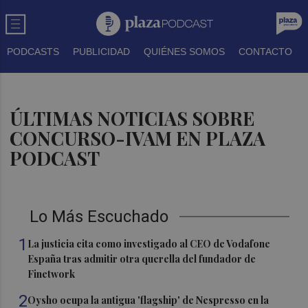
PODCASTS
PUBLICIDAD
QUIÉNES SOMOS
CONTACTO
ÚLTIMAS NOTICIAS SOBRE
CONCURSO-IVAM EN PLAZA
PODCAST
Lo Más Escuchado
1
La justicia cita como investigado al CEO de Vodafone
España tras admitir otra querella del fundador de
Finetwork
2
Oysho ocupa la antigua 'flagship' de Nespresso en la