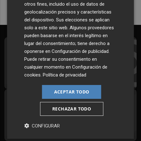
otros fines, incluido el uso de datos de
geolocalización precisos y características
del dispositivo. Sus elecciones se aplican
solo a este sitio web. Algunos proveedores
pueden basarse en el interés legítimo en
lugar del consentimiento; tiene derecho a
Suscríbete al Boletín
oponerse en
Configuración de publicidad
.
Puede retirar su consentimiento en
Todos los días a primera hora en tu email
cualquier momento en
Configuración de
¡Quiero suscribirme!
cookies
.
Política de privacidad
ACEPTAR TODO
Síguenos en redes
RECHAZAR TODO
Plaza Podcast, desde cualquier medio
CONFIGURAR