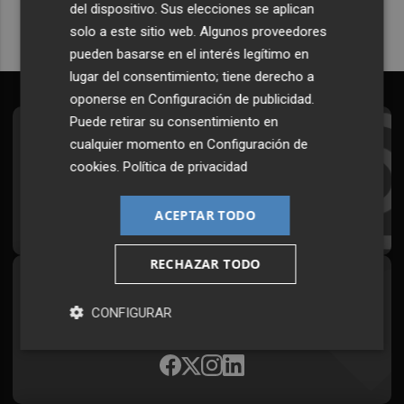
del dispositivo. Sus elecciones se aplican
solo a este sitio web. Algunos proveedores
pueden basarse en el interés legítimo en
lugar del consentimiento; tiene derecho a
oponerse en
Configuración de publicidad
.
Puede retirar su consentimiento en
Suscríbete al Boletín
cualquier momento en
Configuración de
cookies
.
Política de privacidad
Todos los días a primera hora en tu email
¡Quiero suscribirme!
ACEPTAR TODO
RECHAZAR TODO
Síguenos en redes
CONFIGURAR
Plaza Podcast, desde cualquier medio