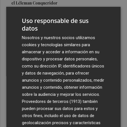
el Léleman Conqueridor
3
Vila-real proyecta una inversión de 7 millones en un
Uso responsable de sus
nuevo espacio deportivo: un complejo con pista de
atletismo y ciclismo
datos
4
Los 140 controles de la Policía Local en Lorca se saldan
Nosotros y nuestros socios utilizamos
con seis detenidos
cookies y tecnologías similares para
almacenar y acceder a información en su
5
El programa 'Santomera Florece' forma e impulsa la
dispositivo y procesar datos personales,
inserción laboral de diez personas desempleadas
como su dirección IP, identificadores únicos
y datos de navegación, para ofrecer
anuncios y contenido personalizados, medir
anuncios y contenido, obtener información
sobre la audiencia y mejorar los servicios.
Recibe toda la actualidad de
Proveedores de terceros (1913)
también
Plaza Podcast en tu correo
pueden procesar sus datos para estos y
otros fines, incluido el uso de datos de
Quiero suscribirme
geolocalización precisos y características