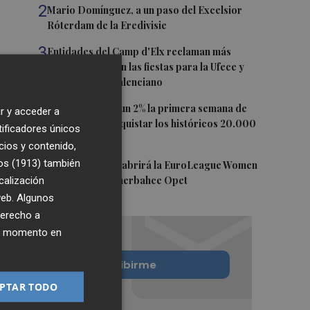
2
Mario Domínguez, a un paso del Excelsior
Róterdam de la Eredivisie
3
Entidades del Camp d'Elx reclaman más
protagonismo en las fiestas para la Ufece y
conciertos en valenciano
4
El Ibex 35 sube un 2% la primera semana de
r y acceder a
agosto tras conquistar los históricos 20.000
tificadores únicos
puntos
cios y contenido,
os (1913)
5
también
Valencia Basket abrirá la EuroLeague Women
calización
en casa ante Fenerbahce Opet
 web. Algunos
derecho a
ier momento en
Quiero suscribirme
PTAR TODO