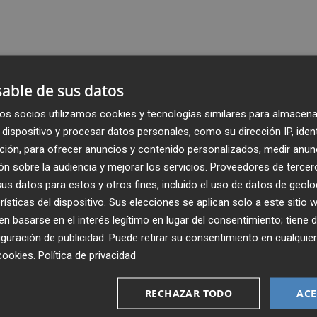
able de sus datos
os socios utilizamos cookies y tecnologías similares para almacena
dispositivo y procesar datos personales, como su dirección IP, iden
ción, para ofrecer anuncios y contenido personalizados, medir anun
n sobre la audiencia y mejorar los servicios.
Proveedores de tercer
s datos para estos y otros fines, incluido el uso de datos de geolo
rísticas del dispositivo. Sus elecciones se aplican solo a este sitio
 basarse en el interés legítimo en lugar del consentimiento; tiene 
guración de publicidad
. Puede retirar su consentimiento en cualqu
Recibe toda la actualidad de
cookies
.
Política de privacidad
Plaza Podcast en tu correo
RECHAZAR TODO
ACE