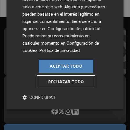
solo a este sitio web. Algunos proveedores
pueden basarse en el interés legítimo en
lugar del consentimiento; tiene derecho a
oponerse en
Configuración de publicidad
.
Puede retirar su consentimiento en
Suscríbete al Boletín
cualquier momento en
Configuración de
Todos los días a primera hora en tu email
cookies
.
Política de privacidad
¡Quiero suscribirme!
ACEPTAR TODO
RECHAZAR TODO
Síguenos en redes
Plaza Podcast, desde cualquier medio
CONFIGURAR