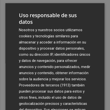
3
El portero brasileño David Allan ficha por el Jimbee
Cartagena con ficha del filial
Uso responsable de sus
4
datos
Instalan en la Avenida de la Libertad una infraestructura
eléctrica fija para impulsar la actividad cultural y
Nosotros y nuestros socios utilizamos
comercial
cookies y tecnologías similares para
5
Los incendios de Sierra Engarcerán y Culla evolucionan
almacenar y acceder a información en su
positivamente pero Tírig pasa a situación 2 del PEIF
dispositivo y procesar datos personales,
como su dirección IP, identificadores únicos
y datos de navegación, para ofrecer
anuncios y contenido personalizados, medir
anuncios y contenido, obtener información
sobre la audiencia y mejorar los servicios.
Recibe toda la actualidad de
Proveedores de terceros (1913)
también
Plaza Podcast en tu correo
pueden procesar sus datos para estos y
otros fines, incluido el uso de datos de
Quiero suscribirme
geolocalización precisos y características
del dispositivo. Sus elecciones se aplican