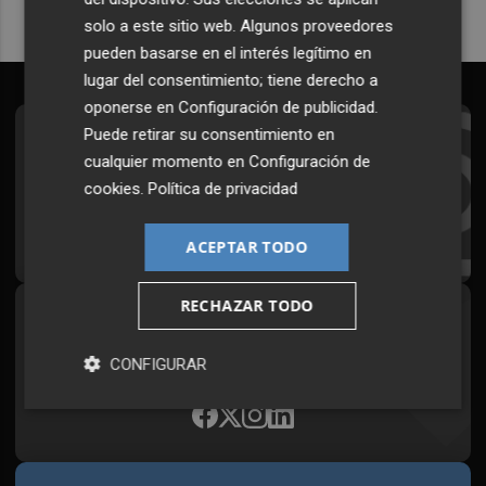
solo a este sitio web. Algunos proveedores
pueden basarse en el interés legítimo en
lugar del consentimiento; tiene derecho a
oponerse en
Configuración de publicidad
.
Puede retirar su consentimiento en
Suscríbete al Boletín
cualquier momento en
Configuración de
Todos los días a primera hora en tu email
cookies
.
Política de privacidad
¡Quiero suscribirme!
ACEPTAR TODO
RECHAZAR TODO
Síguenos en redes
Plaza Podcast, desde cualquier medio
CONFIGURAR