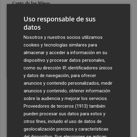
Cante de las Minas
3
El Castell de l'Olla de Altea 2026, en imágenes
Uso responsable de sus
datos
4
El Villarreal pone el broche de oro a la pretemporada
Nosotros y nuestros socios utilizamos
con una victoria contra el Galatasaray
cookies y tecnologías similares para
5
Kiat Lim preside por primera vez un partido en Mestalla
almacenar y acceder a información en su
dispositivo y procesar datos personales,
como su dirección IP, identificadores únicos
y datos de navegación, para ofrecer
anuncios y contenido personalizados, medir
anuncios y contenido, obtener información
sobre la audiencia y mejorar los servicios.
Recibe toda la actualidad de
Proveedores de terceros (1913)
también
Plaza Podcast en tu correo
pueden procesar sus datos para estos y
otros fines, incluido el uso de datos de
Quiero suscribirme
geolocalización precisos y características
del dispositivo. Sus elecciones se aplican