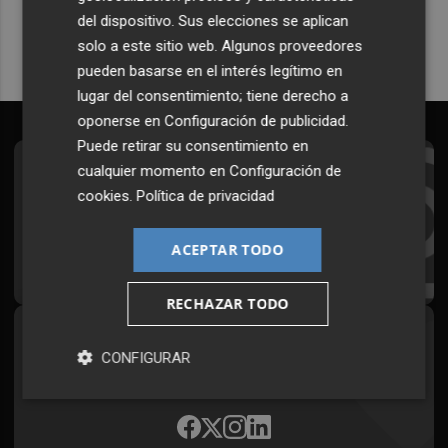
del dispositivo. Sus elecciones se aplican
solo a este sitio web. Algunos proveedores
pueden basarse en el interés legítimo en
lugar del consentimiento; tiene derecho a
oponerse en
Configuración de publicidad
.
Puede retirar su consentimiento en
cualquier momento en
Configuración de
Suscríbete al Boletín
cookies
.
Política de privacidad
Todos los días a primera hora en tu email
ACEPTAR TODO
¡Quiero suscribirme!
RECHAZAR TODO
Síguenos en redes
CONFIGURAR
Plaza Podcast, desde cualquier medio