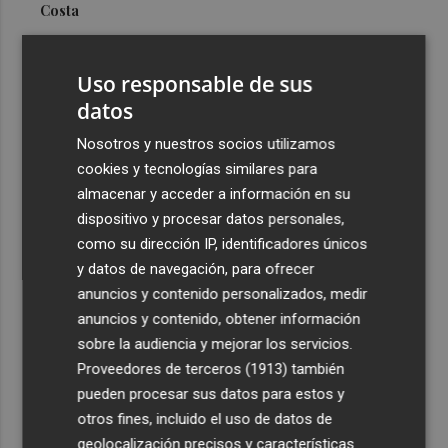
Costa
3
Más problemas en el lateral derecho: Monferrer sufre
una lesión muscular
Uso responsable de sus
4
datos
San Javier da viabilidad al nuevo contrato del transporte
urbano y a un hotel de cuatro estrellas en La Manga con
Nosotros y nuestros socios utilizamos
324 habitaciones
cookies y tecnologías similares para
5
Estos son los estrenos que abren la cartelera en agosto:
almacenar y acceder a información en su
de la comedia 'El último mono' a una nueva entrega de
dispositivo y procesar datos personales,
'La Patrulla Canina'
como su dirección IP, identificadores únicos
y datos de navegación, para ofrecer
anuncios y contenido personalizados, medir
anuncios y contenido, obtener información
sobre la audiencia y mejorar los servicios.
Proveedores de terceros (1913)
también
Recibe toda la actualidad de
pueden procesar sus datos para estos y
Plaza Podcast en tu correo
otros fines, incluido el uso de datos de
geolocalización precisos y características
Quiero suscribirme