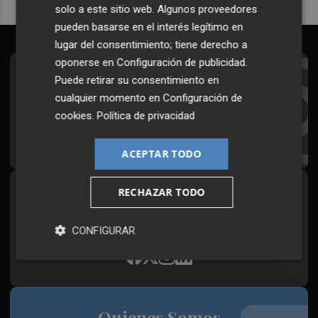
solo a este sitio web. Algunos proveedores
pueden basarse en el interés legítimo en
lugar del consentimiento; tiene derecho a
oponerse en
Configuración de publicidad
.
Suscríbete al Boletín
Puede retirar su consentimiento en
cualquier momento en
Configuración de
Todos los días a primera hora en tu email
cookies
.
Política de privacidad
¡Quiero suscribirme!
ACEPTAR TODO
RECHAZAR TODO
Síguenos en redes
Plaza Podcast, desde cualquier medio
CONFIGURAR
Quienes Somos