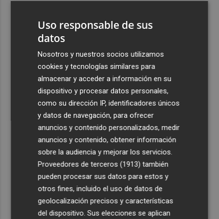
3
Pepelu: "Hasta la expulsión hemos trabajado como
Uso responsable de sus
hemos entrenado"
datos
4
Controlado el incendio en Sierra Engarcerán (Castellón)
Nosotros y nuestros socios utilizamos
cookies y tecnologías similares para
5
La capacidad de los modelos de IA para burlar la
almacenar y acceder a información en su
seguridad alarma a gobiernos y empresas
dispositivo y procesar datos personales,
como su dirección IP, identificadores únicos
y datos de navegación, para ofrecer
anuncios y contenido personalizados, medir
anuncios y contenido, obtener información
Recibe toda la actualidad de
sobre la audiencia y mejorar los servicios.
Proveedores de terceros (1913)
también
Plaza Podcast en tu correo
pueden procesar sus datos para estos y
Quiero suscribirme
otros fines, incluido el uso de datos de
geolocalización precisos y características
del dispositivo. Sus elecciones se aplican