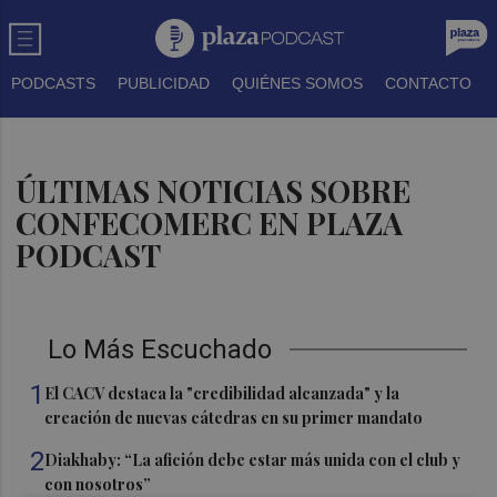
PODCASTS
PUBLICIDAD
QUIÉNES SOMOS
CONTACTO
ÚLTIMAS NOTICIAS SOBRE
CONFECOMERC EN PLAZA
PODCAST
Lo Más Escuchado
1
El CACV destaca la "credibilidad alcanzada" y la
creación de nuevas cátedras en su primer mandato
2
Diakhaby: “La afición debe estar más unida con el club y
con nosotros”