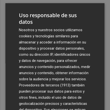
3
Ferran Torres, recibido con un baño de masas en su
pueblo: "Allá donde voy siempre digo que soy de Foios"
Uso responsable de sus
4
datos
Foios se vuelca con Ferran Torres
Nosotros y nuestros socios utilizamos
5
Las '200 vidas' que llevaron a Paco Rabal de Águilas a la
cookies y tecnologías similares para
cima del cine: un documental recupera la voz y la mirada
almacenar y acceder a información en su
del actor
dispositivo y procesar datos personales,
como su dirección IP, identificadores únicos
y datos de navegación, para ofrecer
anuncios y contenido personalizados, medir
anuncios y contenido, obtener información
sobre la audiencia y mejorar los servicios.
Recibe toda la actualidad de
Proveedores de terceros (1913)
también
Plaza Podcast en tu correo
pueden procesar sus datos para estos y
otros fines, incluido el uso de datos de
Quiero suscribirme
geolocalización precisos y características
del dispositivo. Sus elecciones se aplican