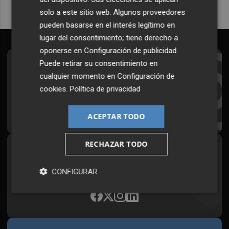
solo a este sitio web. Algunos proveedores
pueden basarse en el interés legítimo en
lugar del consentimiento; tiene derecho a
oponerse en
Configuración de publicidad
.
Puede retirar su consentimiento en
Suscríbete al Boletín
cualquier momento en
Configuración de
Todos los días a primera hora en tu email
cookies
.
Política de privacidad
¡Quiero suscribirme!
ACEPTAR TODO
RECHAZAR TODO
Síguenos en redes
Plaza Podcast, desde cualquier medio
CONFIGURAR