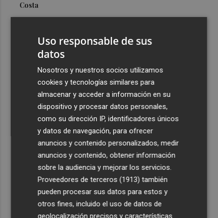
Costa
3
Más problemas en el lateral derecho: Monferrer sufre
una lesión muscular
Uso responsable de sus
4
datos
San Javier da viabilidad al nuevo contrato del transporte
urbano y a un hotel de cuatro estrellas en La Manga con
Nosotros y nuestros socios utilizamos
324 habitaciones
cookies y tecnologías similares para
5
Estos son los estrenos que abren la cartelera en agosto:
almacenar y acceder a información en su
de la comedia 'El último mono' a una nueva entrega de
dispositivo y procesar datos personales,
'La Patrulla Canina'
como su dirección IP, identificadores únicos
y datos de navegación, para ofrecer
anuncios y contenido personalizados, medir
anuncios y contenido, obtener información
sobre la audiencia y mejorar los servicios.
Proveedores de terceros (1913)
también
Recibe toda la actualidad de
pueden procesar sus datos para estos y
Plaza Podcast en tu correo
otros fines, incluido el uso de datos de
geolocalización precisos y características
Quiero suscribirme