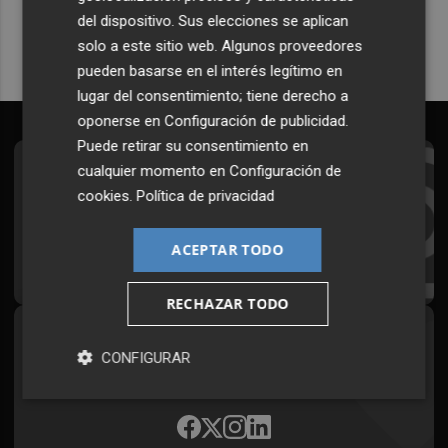
del dispositivo. Sus elecciones se aplican
solo a este sitio web. Algunos proveedores
pueden basarse en el interés legítimo en
lugar del consentimiento; tiene derecho a
oponerse en
Configuración de publicidad
.
Puede retirar su consentimiento en
cualquier momento en
Configuración de
Suscríbete al Boletín
cookies
.
Política de privacidad
Todos los días a primera hora en tu email
ACEPTAR TODO
¡Quiero suscribirme!
RECHAZAR TODO
Síguenos en redes
CONFIGURAR
Plaza Podcast, desde cualquier medio