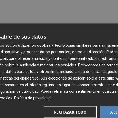
able de sus datos
os socios utilizamos cookies y tecnologías similares para almacena
dispositivo y procesar datos personales, como su dirección IP, iden
ción, para ofrecer anuncios y contenido personalizados, medir anun
n sobre la audiencia y mejorar los servicios.
Proveedores de tercer
s datos para estos y otros fines, incluido el uso de datos de geolo
rísticas del dispositivo. Sus elecciones se aplican solo a este sitio
 basarse en el interés legítimo en lugar del consentimiento; tiene 
guración de publicidad
. Puede retirar su consentimiento en cualqu
cookies
.
Política de privacidad
Recibe toda la actualidad de
Plaza Podcast en tu correo
RECHAZAR TODO
ACE