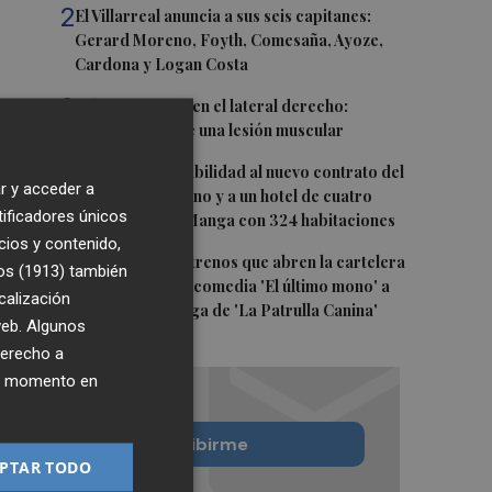
2
El Villarreal anuncia a sus seis capitanes:
Gerard Moreno, Foyth, Comesaña, Ayoze,
Cardona y Logan Costa
3
Más problemas en el lateral derecho:
Monferrer sufre una lesión muscular
4
San Javier da viabilidad al nuevo contrato del
r y acceder a
transporte urbano y a un hotel de cuatro
tificadores únicos
estrellas en La Manga con 324 habitaciones
cios y contenido,
5
Estos son los estrenos que abren la cartelera
os (1913)
también
en agosto: de la comedia 'El último mono' a
calización
una nueva entrega de 'La Patrulla Canina'
 web. Algunos
derecho a
ier momento en
Quiero suscribirme
PTAR TODO