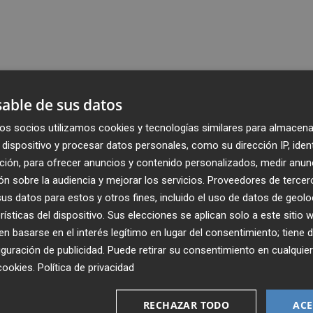
able de sus datos
os socios utilizamos cookies y tecnologías similares para almacena
dispositivo y procesar datos personales, como su dirección IP, iden
ción, para ofrecer anuncios y contenido personalizados, medir anun
n sobre la audiencia y mejorar los servicios.
Proveedores de tercer
s datos para estos y otros fines, incluido el uso de datos de geolo
rísticas del dispositivo. Sus elecciones se aplican solo a este sitio
 basarse en el interés legítimo en lugar del consentimiento; tiene 
guración de publicidad
. Puede retirar su consentimiento en cualqu
cookies
.
Política de privacidad
Recibe toda la actualidad de
Plaza Podcast en tu correo
RECHAZAR TODO
ACE