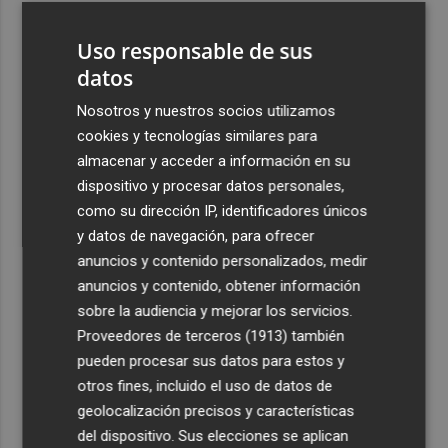
3
La Región de Murcia es la cuarta provincia que más
Uso responsable de sus
exporta a África: Marruecos, el primer destino
datos
4
La Región de Murcia celebra la Semana de la Juventud
con cinco días de actividades
Nosotros y nuestros socios utilizamos
cookies y tecnologías similares para
5
El coste de la vivienda: 1.338 € netos al mes, el salario
almacenar y acceder a información en su
mínimo para poder comprar una vivienda en Castellón
dispositivo y procesar datos personales,
como su dirección IP, identificadores únicos
y datos de navegación, para ofrecer
anuncios y contenido personalizados, medir
anuncios y contenido, obtener información
Recibe toda la actualidad de
sobre la audiencia y mejorar los servicios.
Proveedores de terceros (1913)
también
Plaza Podcast en tu correo
pueden procesar sus datos para estos y
Quiero suscribirme
otros fines, incluido el uso de datos de
geolocalización precisos y características
del dispositivo. Sus elecciones se aplican