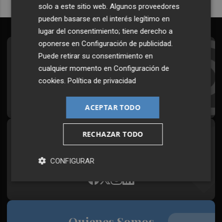
solo a este sitio web. Algunos proveedores
pueden basarse en el interés legítimo en
lugar del consentimiento; tiene derecho a
oponerse en
Configuración de publicidad
.
Suscríbete al Boletín
Puede retirar su consentimiento en
cualquier momento en
Configuración de
Todos los días a primera hora en tu email
cookies
.
Política de privacidad
¡Quiero suscribirme!
ACEPTAR TODO
RECHAZAR TODO
Síguenos en redes
Plaza Podcast, desde cualquier medio
CONFIGURAR
Quienes Somos