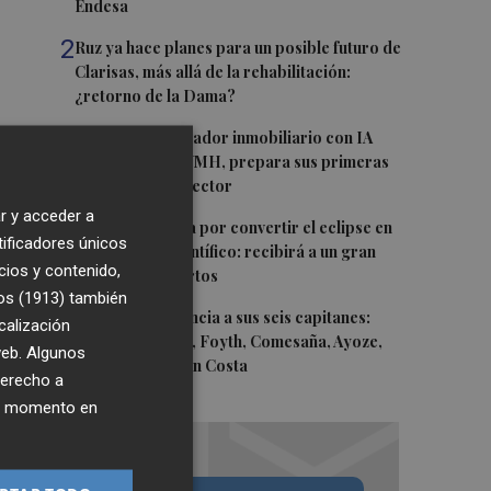
Endesa
2
Ruz ya hace planes para un posible futuro de
Clarisas, más allá de la rehabilitación:
¿retorno de la Dama?
3
ViviFind, el buscador inmobiliario con IA
surgido del PCUMH, prepara sus primeras
alianzas con el sector
r y acceder a
4
Castelló apuesta por convertir el eclipse en
tificadores únicos
un referente científico: recibirá a un gran
cios y contenido,
equipo de expertos
os (1913)
también
5
El Villarreal anuncia a sus seis capitanes:
calización
Gerard Moreno, Foyth, Comesaña, Ayoze,
 web. Algunos
Cardona y Logan Costa
derecho a
ier momento en