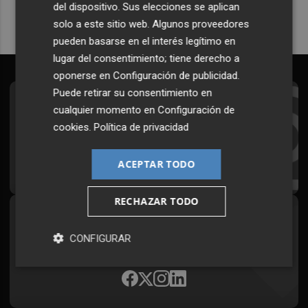
del dispositivo. Sus elecciones se aplican
solo a este sitio web. Algunos proveedores
pueden basarse en el interés legítimo en
lugar del consentimiento; tiene derecho a
oponerse en
Configuración de publicidad
.
Puede retirar su consentimiento en
Suscríbete al Boletín
cualquier momento en
Configuración de
cookies
.
Política de privacidad
Todos los días a primera hora en tu email
¡Quiero suscribirme!
ACEPTAR TODO
RECHAZAR TODO
Síguenos en redes
CONFIGURAR
Plaza Podcast, desde cualquier medio