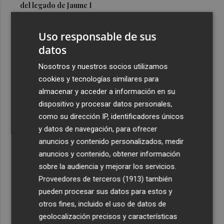
del legado de Jaume I
3
Una gran cadena humana de cariño y reivindicación se
Uso responsable de sus
vuelve a abrazar en las playas por el Mar Menor
datos
4
Levantan el confinamiento del municipio castellonense
de Sierra Engarcerán por el incendio
Nosotros y nuestros socios utilizamos
cookies y tecnologías similares para
5
Juan Tallón, Marta Jiménez Serrano o Juan Evaristo Valls
almacenar y acceder a información en su
Boix, protagonistas de la programación de agosto de
dispositivo y procesar datos personales,
Entre Libros en Benicàssim
como su dirección IP, identificadores únicos
y datos de navegación, para ofrecer
anuncios y contenido personalizados, medir
anuncios y contenido, obtener información
sobre la audiencia y mejorar los servicios.
Recibe toda la actualidad de
Proveedores de terceros (1913)
también
Plaza Podcast en tu correo
pueden procesar sus datos para estos y
otros fines, incluido el uso de datos de
Quiero suscribirme
geolocalización precisos y características