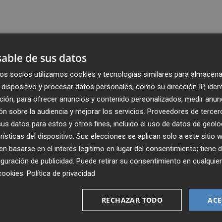
able de sus datos
os socios utilizamos cookies y tecnologías similares para almacena
dispositivo y procesar datos personales, como su dirección IP, iden
ción, para ofrecer anuncios y contenido personalizados, medir anun
n sobre la audiencia y mejorar los servicios.
Proveedores de tercer
s datos para estos y otros fines, incluido el uso de datos de geolo
rísticas del dispositivo. Sus elecciones se aplican solo a este sitio
 basarse en el interés legítimo en lugar del consentimiento; tiene 
guración de publicidad
. Puede retirar su consentimiento en cualqu
Recibe toda la actualidad de
cookies
.
Política de privacidad
Plaza Podcast en tu correo
RECHAZAR TODO
ACE