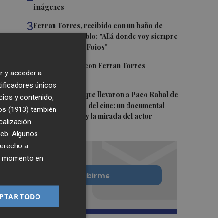
imágenes
3
Ferran Torres, recibido con un baño de
masas en su pueblo: "Allá donde voy siempre
digo que soy de Foios"
4
Foios se vuelca con Ferran Torres
r y acceder a
tificadores únicos
5
Las '200 vidas' que llevaron a Paco Rabal de
cios y contenido,
Águilas a la cima del cine: un documental
os (1913)
también
recupera la voz y la mirada del actor
calización
 web. Algunos
derecho a
ier momento en
Quiero suscribirme
PTAR TODO