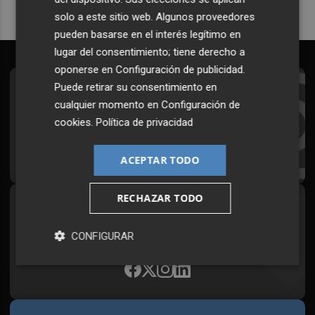
solo a este sitio web. Algunos proveedores
pueden basarse en el interés legítimo en
lugar del consentimiento; tiene derecho a
oponerse en
Configuración de publicidad
.
Puede retirar su consentimiento en
Suscríbete al Boletín
cualquier momento en
Configuración de
Todos los días a primera hora en tu email
cookies
.
Política de privacidad
¡Quiero suscribirme!
ACEPTAR TODO
RECHAZAR TODO
Síguenos en redes
Plaza Podcast, desde cualquier medio
CONFIGURAR