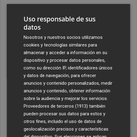
3
España amplía a siete aeropuertos, entre ellos Alicante-
Elche y Manises, los controles aleatorios a viajeros de
Uso responsable de sus
Italia
datos
4
La Biblioteca Valenciana conmemora el 750 aniversario
Nosotros y nuestros socios utilizamos
del legado de Jaume I
cookies y tecnologías similares para
5
Una gran cadena humana de cariño y reivindicación se
almacenar y acceder a información en su
vuelve a abrazar en las playas por el Mar Menor
dispositivo y procesar datos personales,
como su dirección IP, identificadores únicos
y datos de navegación, para ofrecer
anuncios y contenido personalizados, medir
anuncios y contenido, obtener información
sobre la audiencia y mejorar los servicios.
Recibe toda la actualidad de
Proveedores de terceros (1913)
también
Plaza Podcast en tu correo
pueden procesar sus datos para estos y
otros fines, incluido el uso de datos de
Quiero suscribirme
geolocalización precisos y características
del dispositivo. Sus elecciones se aplican