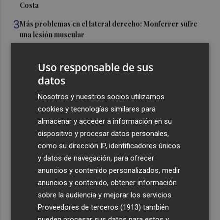
Costa
3
Más problemas en el lateral derecho: Monferrer sufre
una lesión muscular
4
San Javier da viabilidad al nuevo contrato del transporte
urbano y a un hotel de cuatro estrellas en La Manga con
Uso responsable de sus
324 habitaciones
datos
5
Estos son los estrenos que abren la cartelera en agosto:
Nosotros y nuestros socios utilizamos
de la comedia 'El último mono' a una nueva entrega de
cookies y tecnologías similares para
'La Patrulla Canina'
almacenar y acceder a información en su
dispositivo y procesar datos personales,
como su dirección IP, identificadores únicos
y datos de navegación, para ofrecer
anuncios y contenido personalizados, medir
Recibe toda la actualidad de
anuncios y contenido, obtener información
sobre la audiencia y mejorar los servicios.
Plaza Podcast en tu correo
Proveedores de terceros (1913)
también
Quiero suscribirme
pueden procesar sus datos para estos y