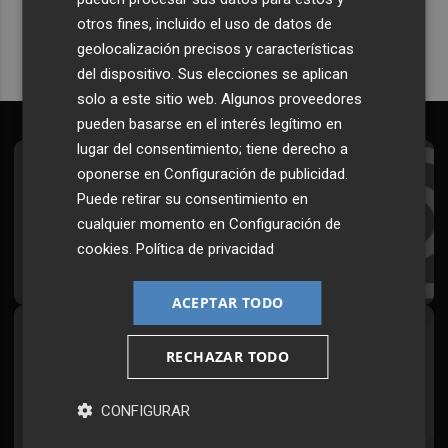
otros fines, incluido el uso de datos de
geolocalización precisos y características
del dispositivo. Sus elecciones se aplican
solo a este sitio web. Algunos proveedores
pueden basarse en el interés legítimo en
lugar del consentimiento; tiene derecho a
oponerse en
Configuración de publicidad
.
Suscríbete al Boletín
Puede retirar su consentimiento en
Todos los días a primera hora en tu email
cualquier momento en
Configuración de
cookies
.
Política de privacidad
¡Quiero suscribirme!
ACEPTAR TODO
Síguenos en redes
RECHAZAR TODO
Plaza Podcast, desde cualquier medio
CONFIGURAR