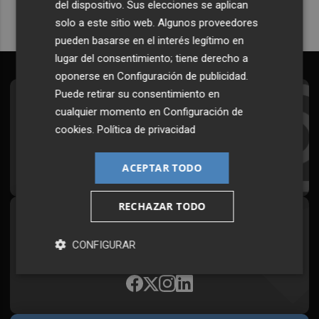
del dispositivo. Sus elecciones se aplican
solo a este sitio web. Algunos proveedores
pueden basarse en el interés legítimo en
lugar del consentimiento; tiene derecho a
oponerse en
Configuración de publicidad
.
Puede retirar su consentimiento en
Suscríbete al Boletín
cualquier momento en
Configuración de
cookies
.
Política de privacidad
Todos los días a primera hora en tu email
¡Quiero suscribirme!
ACEPTAR TODO
RECHAZAR TODO
Síguenos en redes
CONFIGURAR
Plaza Podcast, desde cualquier medio