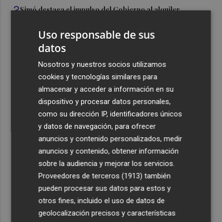
3
Simó destaca el impulso del Gobierno al alquiler
asequible en Castelló frente "a los pisos de 200.000
euros de Carrasco"
Uso responsable de sus
datos
4
Castelló adjudica a Civicons por 600.500 euros las
obras de reforma de la tenencia de alcaldía sur
Nosotros y nuestros socios utilizamos
cookies y tecnologías similares para
5
Castelló acelera el montaje de la infraestructura en las
almacenar y acceder a información en su
playas y el Planetari del eclipse para convertirlo en "un
dispositivo y procesar datos personales,
evento histórico"
como su dirección IP, identificadores únicos
y datos de navegación, para ofrecer
anuncios y contenido personalizados, medir
anuncios y contenido, obtener información
sobre la audiencia y mejorar los servicios.
Recibe toda la actualidad de
Proveedores de terceros (1913)
también
Plaza Podcast en tu correo
pueden procesar sus datos para estos y
otros fines, incluido el uso de datos de
Quiero suscribirme
geolocalización precisos y características