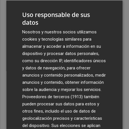
3
Alcaraz se acerca a los ocho meses sin ganar un título
Uso responsable de sus
que pasó entre julio de 2023 y marzo de 2024
datos
4
El CACV destaca la "credibilidad alcanzada" y la
creación de nuevas cátedras en su primer mandato
Nosotros y nuestros socios utilizamos
cookies y tecnologías similares para
5
Diakhaby: “La afición debe estar más unida con el club y
almacenar y acceder a información en su
con nosotros”
dispositivo y procesar datos personales,
como su dirección IP, identificadores únicos
y datos de navegación, para ofrecer
anuncios y contenido personalizados, medir
anuncios y contenido, obtener información
Recibe toda la actualidad de
sobre la audiencia y mejorar los servicios.
Proveedores de terceros (1913)
también
Plaza Podcast en tu correo
pueden procesar sus datos para estos y
Quiero suscribirme
otros fines, incluido el uso de datos de
geolocalización precisos y características
del dispositivo. Sus elecciones se aplican