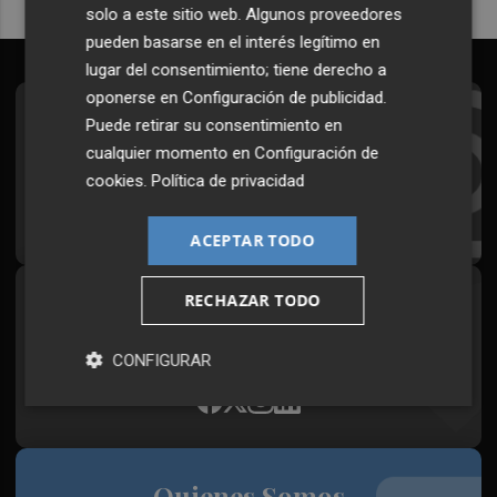
solo a este sitio web. Algunos proveedores
pueden basarse en el interés legítimo en
lugar del consentimiento; tiene derecho a
oponerse en
Configuración de publicidad
.
Suscríbete al Boletín
Puede retirar su consentimiento en
cualquier momento en
Configuración de
Todos los días a primera hora en tu email
cookies
.
Política de privacidad
¡Quiero suscribirme!
ACEPTAR TODO
RECHAZAR TODO
Síguenos en redes
Plaza Podcast, desde cualquier medio
CONFIGURAR
Quienes Somos