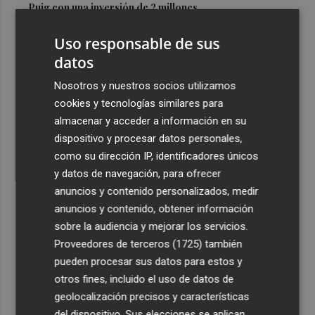
Puig con una inversión de 2 millones
3
Las infantiles de San Javier son campeonas de España en
Uso responsable de sus
la localidad gaditana de Rota
datos
4
Vithas Valencia Turia habilita una consulta gratuita para
Nosotros y nuestros socios utilizamos
personas con síntomas oculares tras el eclipse solar
cookies y tecnologías similares para
5
El eclipse dispara la demanda de gafas homologadas
almacenar y acceder a información en su
con millones de unidades distribuidas
dispositivo y procesar datos personales,
como su dirección IP, identificadores únicos
y datos de navegación, para ofrecer
anuncios y contenido personalizados, medir
anuncios y contenido, obtener información
sobre la audiencia y mejorar los servicios.
Recibe toda la actualidad de
Proveedores de terceros (1725)
también
Plaza Podcast en tu correo
pueden procesar sus datos para estos y
otros fines, incluido el uso de datos de
Quiero suscribirme
geolocalización precisos y características
del dispositivo. Sus elecciones se aplican