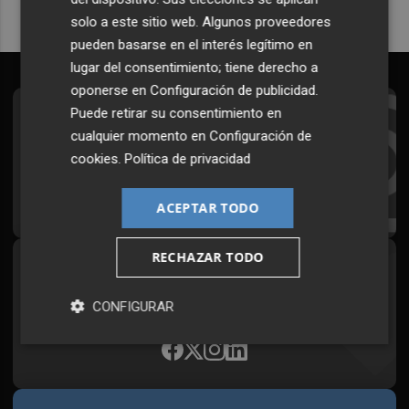
solo a este sitio web. Algunos proveedores
pueden basarse en el interés legítimo en
lugar del consentimiento; tiene derecho a
oponerse en
Configuración de publicidad
.
Puede retirar su consentimiento en
Suscríbete al Boletín
cualquier momento en
Configuración de
Todos los días a primera hora en tu email
cookies
.
Política de privacidad
¡Quiero suscribirme!
ACEPTAR TODO
RECHAZAR TODO
Síguenos en redes
Plaza Podcast, desde cualquier medio
CONFIGURAR