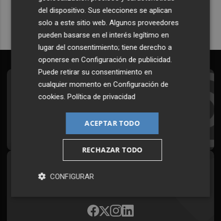
del dispositivo. Sus elecciones se aplican
solo a este sitio web. Algunos proveedores
pueden basarse en el interés legítimo en
lugar del consentimiento; tiene derecho a
oponerse en
Configuración de publicidad
.
Puede retirar su consentimiento en
cualquier momento en
Configuración de
Suscríbete al Boletín
cookies
.
Política de privacidad
Todos los días a primera hora en tu email
ACEPTAR TODO
¡Quiero suscribirme!
RECHAZAR TODO
Síguenos en redes
CONFIGURAR
Plaza Podcast, desde cualquier medio