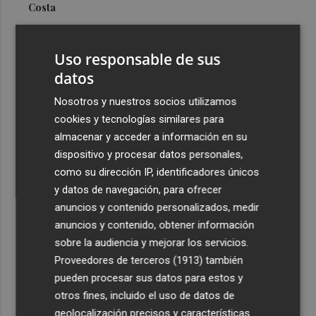
Costa
3
Más problemas en el lateral derecho: Monferrer sufre
una lesión muscular
Uso responsable de sus
4
datos
San Javier da viabilidad al nuevo contrato del transporte
urbano y a un hotel de cuatro estrellas en La Manga con
Nosotros y nuestros socios utilizamos
324 habitaciones
cookies y tecnologías similares para
5
Estos son los estrenos que abren la cartelera en agosto:
almacenar y acceder a información en su
de la comedia 'El último mono' a una nueva entrega de
dispositivo y procesar datos personales,
'La Patrulla Canina'
como su dirección IP, identificadores únicos
y datos de navegación, para ofrecer
anuncios y contenido personalizados, medir
anuncios y contenido, obtener información
sobre la audiencia y mejorar los servicios.
Proveedores de terceros (1913)
también
Recibe toda la actualidad de
pueden procesar sus datos para estos y
Plaza Podcast en tu correo
otros fines, incluido el uso de datos de
geolocalización precisos y características
Quiero suscribirme