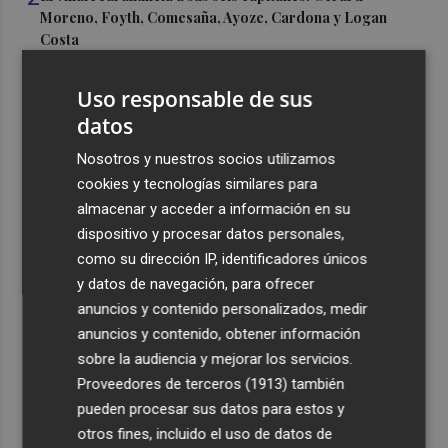
Moreno, Foyth, Comesaña, Ayoze, Cardona y Logan
Costa
3
Más problemas en el lateral derecho: Monferrer sufre
Uso responsable de sus
una lesión muscular
datos
4
San Javier da viabilidad al nuevo contrato del transporte
Nosotros y nuestros socios utilizamos
urbano y a un hotel de cuatro estrellas en La Manga con
324 habitaciones
cookies y tecnologías similares para
almacenar y acceder a información en su
5
Estos son los estrenos que abren la cartelera en agosto:
dispositivo y procesar datos personales,
de la comedia 'El último mono' a una nueva entrega de
como su dirección IP, identificadores únicos
'La Patrulla Canina'
y datos de navegación, para ofrecer
anuncios y contenido personalizados, medir
anuncios y contenido, obtener información
sobre la audiencia y mejorar los servicios.
Proveedores de terceros (1913)
también
Recibe toda la actualidad de
pueden procesar sus datos para estos y
Plaza Podcast en tu correo
otros fines, incluido el uso de datos de