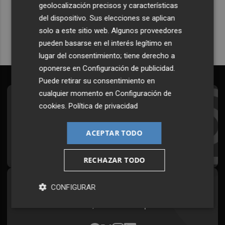
geolocalización precisos y características
Quiero suscribirme
del dispositivo. Sus elecciones se aplican
solo a este sitio web. Algunos proveedores
pueden basarse en el interés legítimo en
lugar del consentimiento; tiene derecho a
oponerse en
Configuración de publicidad
.
Puede retirar su consentimiento en
cualquier momento en
Configuración de
Suscríbete al Boletín
cookies
.
Política de privacidad
Todos los días a primera hora en tu email
ACEPTAR TODO
¡Quiero suscribirme!
RECHAZAR TODO
Síguenos en redes
CONFIGURAR
Plaza Podcast, desde cualquier medio