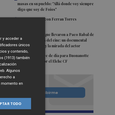
masas en su pueblo: "Allá donde voy siempre
digo que soy de Foios"
3
Foios se vuelca con Ferran Torres
4
Las '200 vidas' que llevaron a Paco Rabal de
r y acceder a
Águilas a la cima del cine: un documental
tificadores únicos
recupera la voz y la mirada del actor
cios y contenido,
5
Y también se hace de día para Buonanotte
os (1913)
también
con su fichaje por el Elche CF
calización
 web. Algunos
derecho a
ier momento en
Quiero suscribirme
PTAR TODO