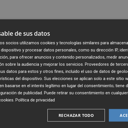
able de sus datos
os socios utilizamos cookies y tecnologías similares para almacena
dispositivo y procesar datos personales, como su dirección IP, iden
ción, para ofrecer anuncios y contenido personalizados, medir anun
n sobre la audiencia y mejorar los servicios.
Proveedores de tercer
s datos para estos y otros fines, incluido el uso de datos de geolo
rísticas del dispositivo. Sus elecciones se aplican solo a este sitio
 basarse en el interés legítimo en lugar del consentimiento; tiene 
guración de publicidad
. Puede retirar su consentimiento en cualqu
Recibe toda la actualidad de
cookies
.
Política de privacidad
Plaza Podcast en tu correo
RECHAZAR TODO
ACE