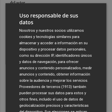
del actor
3
Mario Domínguez, a un paso del Excelsior Róterdam de
Uso responsable de sus
la Eredivisie
datos
4
Entidades del Camp d'Elx reclaman más protagonismo
Nosotros y nuestros socios utilizamos
en las fiestas para la Ufece y conciertos en valenciano
cookies y tecnologías similares para
5
El Ibex 35 sube un 2% la primera semana de agosto tras
almacenar y acceder a información en su
conquistar los históricos 20.000 puntos
dispositivo y procesar datos personales,
como su dirección IP, identificadores únicos
y datos de navegación, para ofrecer
anuncios y contenido personalizados, medir
anuncios y contenido, obtener información
sobre la audiencia y mejorar los servicios.
Recibe toda la actualidad de
Proveedores de terceros (1913)
también
Plaza Podcast en tu correo
pueden procesar sus datos para estos y
otros fines, incluido el uso de datos de
Quiero suscribirme
geolocalización precisos y características
del dispositivo. Sus elecciones se aplican