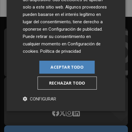
solo a este sitio web. Algunos proveedores
pueden basarse en el interés legítimo en
lugar del consentimiento; tiene derecho a
oponerse en
Configuración de publicidad
.
Puede retirar su consentimiento en
Suscríbete al Boletín
cualquier momento en
Configuración de
Todos los días a primera hora en tu email
cookies
.
Política de privacidad
¡Quiero suscribirme!
ACEPTAR TODO
RECHAZAR TODO
Síguenos en redes
Plaza Podcast, desde cualquier medio
CONFIGURAR