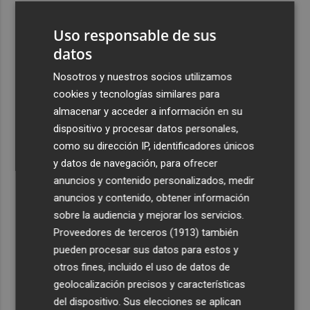
3
El homenaje a Ferran Torres en Foios, en imágenes
Uso responsable de sus
datos
4
Ferran Torres, recibido con un baño de masas en su
pueblo: "Allá donde voy siempre digo que soy de Foios"
Nosotros y nuestros socios utilizamos
cookies y tecnologías similares para
5
Foios se vuelca con Ferran Torres
almacenar y acceder a información en su
dispositivo y procesar datos personales,
como su dirección IP, identificadores únicos
y datos de navegación, para ofrecer
anuncios y contenido personalizados, medir
anuncios y contenido, obtener información
Recibe toda la actualidad de
sobre la audiencia y mejorar los servicios.
Proveedores de terceros (1913)
también
Plaza Podcast en tu correo
pueden procesar sus datos para estos y
Quiero suscribirme
otros fines, incluido el uso de datos de
geolocalización precisos y características
del dispositivo. Sus elecciones se aplican