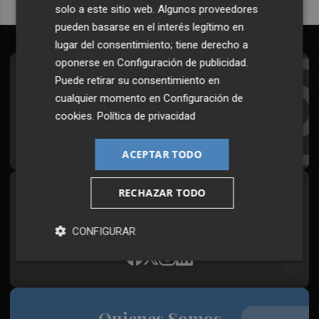
solo a este sitio web. Algunos proveedores
pueden basarse en el interés legítimo en
lugar del consentimiento; tiene derecho a
oponerse en
Configuración de publicidad
.
Suscríbete al Boletín
Puede retirar su consentimiento en
cualquier momento en
Configuración de
Todos los días a primera hora en tu email
cookies
.
Política de privacidad
¡Quiero suscribirme!
ACEPTAR TODO
RECHAZAR TODO
Síguenos en redes
Plaza Podcast, desde cualquier medio
CONFIGURAR
Quienes Somos