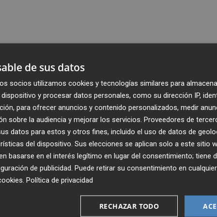
able de sus datos
os socios utilizamos cookies y tecnologías similares para almacena
dispositivo y procesar datos personales, como su dirección IP, iden
ción, para ofrecer anuncios y contenido personalizados, medir anun
n sobre la audiencia y mejorar los servicios.
Proveedores de tercer
s datos para estos y otros fines, incluido el uso de datos de geolo
rísticas del dispositivo. Sus elecciones se aplican solo a este sitio
 basarse en el interés legítimo en lugar del consentimiento; tiene 
guración de publicidad
. Puede retirar su consentimiento en cualqu
cookies
.
Política de privacidad
Recibe toda la actualidad de
Plaza Podcast en tu correo
RECHAZAR TODO
ACE