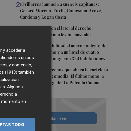
2
El Villarreal anuncia a sus seis capitanes:
Gerard Moreno, Foyth, Comesaña, Ayoze,
Cardona y Logan Costa
3
Más problemas en el lateral derecho:
Monferrer sufre una lesión muscular
4
San Javier da viabilidad al nuevo contrato del
r y acceder a
transporte urbano y a un hotel de cuatro
tificadores únicos
estrellas en La Manga con 324 habitaciones
cios y contenido,
5
Estos son los estrenos que abren la cartelera
os (1913)
también
en agosto: de la comedia 'El último mono' a
calización
una nueva entrega de 'La Patrulla Canina'
 web. Algunos
derecho a
ier momento en
Quiero suscribirme
PTAR TODO