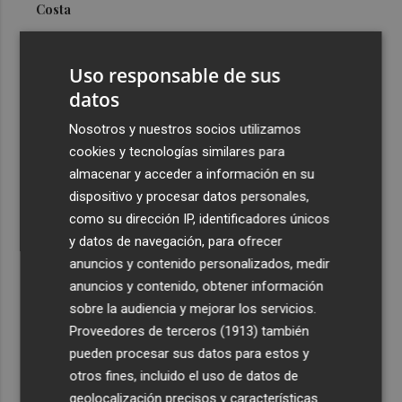
Costa
3
Más problemas en el lateral derecho: Monferrer sufre
una lesión muscular
Uso responsable de sus
4
datos
San Javier da viabilidad al nuevo contrato del transporte
urbano y a un hotel de cuatro estrellas en La Manga con
Nosotros y nuestros socios utilizamos
324 habitaciones
cookies y tecnologías similares para
5
Estos son los estrenos que abren la cartelera en agosto:
almacenar y acceder a información en su
de la comedia 'El último mono' a una nueva entrega de
dispositivo y procesar datos personales,
'La Patrulla Canina'
como su dirección IP, identificadores únicos
y datos de navegación, para ofrecer
anuncios y contenido personalizados, medir
anuncios y contenido, obtener información
sobre la audiencia y mejorar los servicios.
Proveedores de terceros (1913)
también
Recibe toda la actualidad de
pueden procesar sus datos para estos y
Plaza Podcast en tu correo
otros fines, incluido el uso de datos de
geolocalización precisos y características
Quiero suscribirme