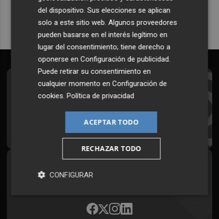
del dispositivo. Sus elecciones se aplican
solo a este sitio web. Algunos proveedores
pueden basarse en el interés legítimo en
lugar del consentimiento; tiene derecho a
oponerse en
Configuración de publicidad
.
Puede retirar su consentimiento en
cualquier momento en
Configuración de
Suscríbete al Boletín
cookies
.
Política de privacidad
Todos los días a primera hora en tu email
ACEPTAR TODO
¡Quiero suscribirme!
RECHAZAR TODO
Síguenos en redes
CONFIGURAR
Plaza Podcast, desde cualquier medio