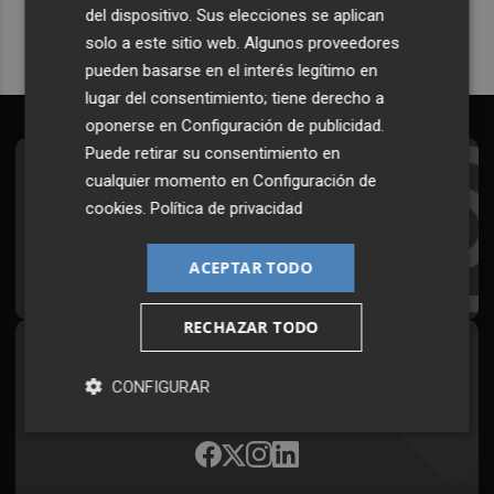
del dispositivo. Sus elecciones se aplican
solo a este sitio web. Algunos proveedores
pueden basarse en el interés legítimo en
lugar del consentimiento; tiene derecho a
oponerse en
Configuración de publicidad
.
Puede retirar su consentimiento en
Suscríbete al Boletín
cualquier momento en
Configuración de
cookies
.
Política de privacidad
Todos los días a primera hora en tu email
ACEPTAR TODO
¡Quiero suscribirme!
RECHAZAR TODO
Síguenos en redes
CONFIGURAR
Plaza Podcast, desde cualquier medio