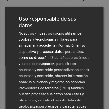
3
Ferran Torres, recibido con un baño de masas en su
Uso responsable de sus
pueblo: "Allá donde voy siempre digo que soy de Foios"
datos
4
Foios se vuelca con Ferran Torres
Nosotros y nuestros socios utilizamos
cookies y tecnologías similares para
5
La serie murciana protagonizada por un conejo de
almacenar y acceder a información en su
peluche malhablado y gamberro que triunfa en las
dispositivo y procesar datos personales,
redes: así es 'Yván y Lolo'
como su dirección IP, identificadores únicos
y datos de navegación, para ofrecer
anuncios y contenido personalizados, medir
anuncios y contenido, obtener información
sobre la audiencia y mejorar los servicios.
Recibe toda la actualidad de
Proveedores de terceros (1913)
también
pueden procesar sus datos para estos y
Plaza Podcast en tu correo
otros fines, incluido el uso de datos de
Quiero suscribirme
geolocalización precisos y características