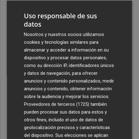
3
La cuenta atrás para Albir Wine Lover ya está en marcha:
Uso responsable de sus
entradas a la venta y aforo limitado
datos
4
El Campello invierte 1,6 millones en la primera fase de la
'operación asfalto', que ya está en licitación
Nosotros y nuestros socios utilizamos
cookies y tecnologías similares para
5
La magia de Terra Mítica se vive de noche durante el mes
almacenar y acceder a información en su
de agosto con Summer Nights
dispositivo y procesar datos personales,
como su dirección IP, identificadores únicos
y datos de navegación, para ofrecer
anuncios y contenido personalizados, medir
anuncios y contenido, obtener información
Recibe toda la actualidad de
sobre la audiencia y mejorar los servicios.
Proveedores de terceros (1725)
también
Plaza Podcast en tu correo
pueden procesar sus datos para estos y
Quiero suscribirme
otros fines, incluido el uso de datos de
geolocalización precisos y características
del dispositivo. Sus elecciones se aplican