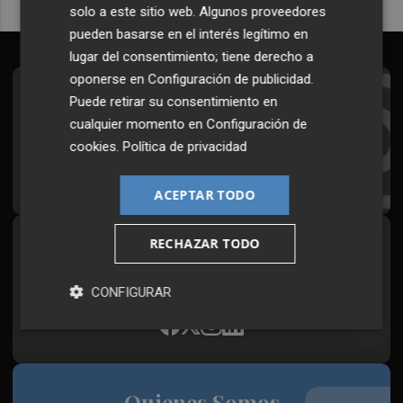
solo a este sitio web. Algunos proveedores
pueden basarse en el interés legítimo en
lugar del consentimiento; tiene derecho a
oponerse en
Configuración de publicidad
.
Suscríbete al Boletín
Puede retirar su consentimiento en
cualquier momento en
Configuración de
Todos los días a primera hora en tu email
cookies
.
Política de privacidad
¡Quiero suscribirme!
ACEPTAR TODO
RECHAZAR TODO
Síguenos en redes
Plaza Podcast, desde cualquier medio
CONFIGURAR
Quienes Somos