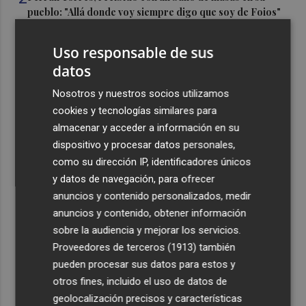
pueblo: "Allá donde voy siempre digo que soy de Foios"
3
Foios se vuelca con Ferran Torres
Uso responsable de sus
datos
4
Las '200 vidas' que llevaron a Paco Rabal de Águilas a la
Nosotros y nuestros socios utilizamos
cima del cine: un documental recupera la voz y la mirada
del actor
cookies y tecnologías similares para
almacenar y acceder a información en su
5
Y también se hace de día para Buonanotte con su fichaje
dispositivo y procesar datos personales,
por el Elche CF
como su dirección IP, identificadores únicos
y datos de navegación, para ofrecer
anuncios y contenido personalizados, medir
anuncios y contenido, obtener información
sobre la audiencia y mejorar los servicios.
Recibe toda la actualidad de
Proveedores de terceros (1913)
también
pueden procesar sus datos para estos y
Plaza Podcast en tu correo
otros fines, incluido el uso de datos de
Quiero suscribirme
geolocalización precisos y características