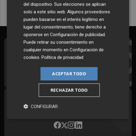
del dispositivo. Sus elecciones se aplican
solo a este sitio web. Algunos proveedores
pueden basarse en el interés legítimo en
lugar del consentimiento; tiene derecho a
oponerse en
Configuración de publicidad
.
Puede retirar su consentimiento en
Suscríbete al Boletín
cualquier momento en
Configuración de
cookies
.
Política de privacidad
Todos los días a primera hora en tu email
ACEPTAR TODO
¡Quiero suscribirme!
RECHAZAR TODO
Síguenos en redes
CONFIGURAR
Plaza Podcast, desde cualquier medio